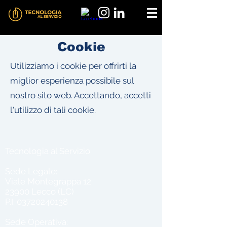
Cookie
Utilizziamo i cookie per offrirti la
miglior esperienza possibile sul
nostro sito web. Accettando, accetti
l'utilizzo di tali cookie.
Tecnologia al Servizio
Sede Legale:
Viale Montegrappa 12
23900 Lecco (LC)
P.I.
03720240138
Sede Operativa: