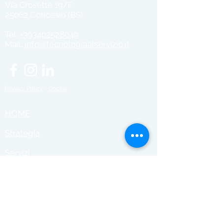
Via Crosette 19/F
25062 Concesio (BS)
Tel.
+393402528049
Mail:
info@tecnologiaalservizio.it
Privacy Policy
-
Cookie
HOME
Strategia
Servizi
Clienti
Staff
Sinergie